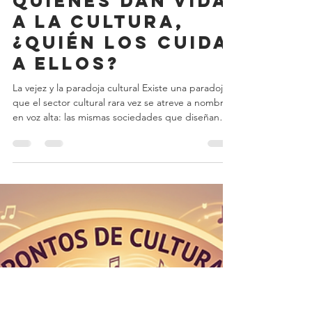
La paradoja de
la vejez
culturAL:
quienes dan vida
a la cultura,
¿quién los cuida
a ellos?
La vejez y la paradoja cultural Existe una paradoja
que el sector cultural rara vez se atreve a nombrar
en voz alta: las mismas sociedades que diseñan
programas culturales para mejorar el bienestar de
sus adultos mayores son, con frecuencia, las
mismas que han tolerado décadas de precariedad
laboral para los trabajadores culturales que hoy
llegan a esa edad sin pensión, sin seguro médico y
sin red de protección alguna. El arte como política
de cuidado convive, en silencio inc