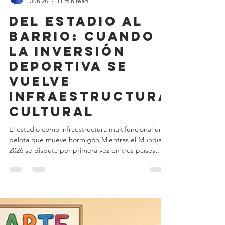
Martin Inthamoussu
Jun 28
11 min read
Del estadio al
barrio: cuando
la inversión
deportiva se
vuelve
infraestructura
cultural
El estadio como infraestructura multifuncional una
pelota que mueve hormigón Mientras el Mundial
2026 se disputa por primera vez en tres países
(Estados Unidos, Canadá y México), con 48
selecciones, 104 partidos y 16 sedes, conviene
mirar lo que queda debajo del espectáculo: la