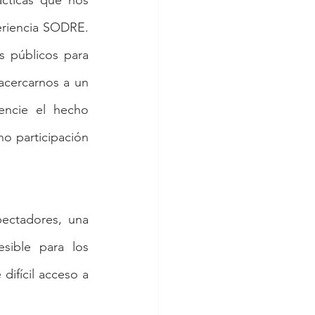
cticas que nos 
eriencia SODRE. 
s públicos para 
acercarnos a un 
ncie el hecho 
o participación 
ectadores, una 
sible para los 
ifícil acceso a 