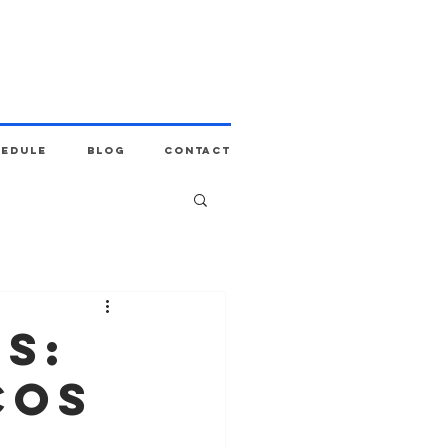
hedule
Blog
Contact
s:
cos