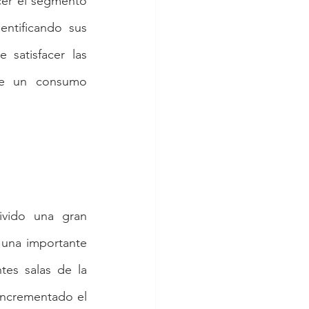
er el segmento 
tificando sus 
satisfacer las 
de un consumo 
vido una gran 
una importante 
tes salas de la 
incrementado el 