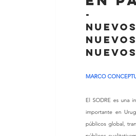
en p
-
Nuevos
nuevos
nuevos
MARCO CONCEPT
El SODRE es una ins
importante en Urug
públicos global, tra
públicos cualitativa