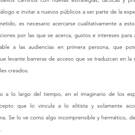
uevos caminos con nuevas estrategias, tácticas y prá
iálogo e invitar a nuevos públicos a ser parte de la exp
metido, es necesario acercarse cualitativamente a esto
ciones por las que se acerca, gustos e intereses para 
able a las audiencias en primera persona, que pote
ue levante barreras de acceso que se traduzcan en la n
ales creados.
 a lo largo del tiempo, en el imaginario de los esp
epto que lo vincula a lo elitista y solamente acce
a. Se lo ve como algo incomprensible y hermético, de d
. 