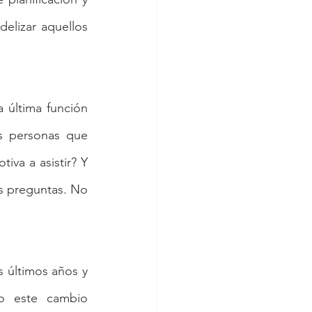
elizar aquellos 
última función 
s personas que 
va a asistir? Y 
s preguntas. No 
últimos años y 
o este cambio 