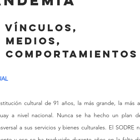
andemia
 vínculos, 
 medios, 
 comportamientos
UAL
titución cultural de 91 años, la más grande, la más an
uay a nivel nacional. Nunca se ha hecho un plan de
nsversal a sus servicios y bienes culturales. El SODRE 
mente y eso se ha traducido durante años en la falta de 